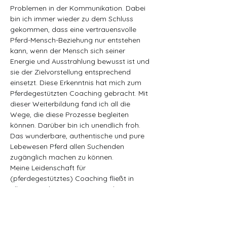
Problemen in der Kommunikation. Dabei 
bin ich immer wieder zu dem Schluss 
gekommen, dass eine vertrauensvolle 
Pferd-Mensch-Beziehung nur entstehen 
kann, wenn der Mensch sich seiner 
Energie und Ausstrahlung bewusst ist und 
sie der Zielvorstellung entsprechend 
einsetzt. Diese Erkenntnis hat mich zum 
Pferdegestützten Coaching gebracht. Mit 
dieser Weiterbildung fand ich all die 
Wege, die diese Prozesse begleiten 
können. Darüber bin ich unendlich froh. 
Das wunderbare, authentische und pure 
Lebewesen Pferd allen Suchenden 
zugänglich machen zu können.
Meine Leidenschaft für 
(pferdegestütztes) Coaching fließt in 
allen Bereichen mit ein. Mir ist das 
Gesamtpaket sehr wichtig, das heißt ein 
zufriedenes, ausgeglichenes Pferd ist 
aufnahmefähig und willig in Kontakt mit 