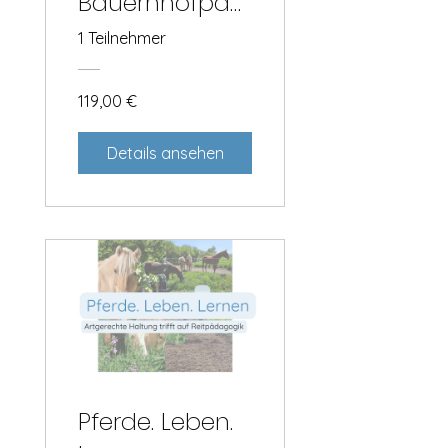
Bauernhofpäd
agogik
1 Teilnehmer
119,00 €
Details ansehen
Pferde. Leben.